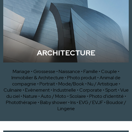
ARCHITECTURE
Mariage
•
Grossesse
•
Naissance
•
Famille
•
Couple
•
Immobilier & Architecture
•
Photo produit
•
Animal de
compagnie
•
Portrait
•
Mode/Book
•
Nu / Artistique
•
Culinaire
•
Evènement
•
Industrielle
•
Corporate
•
Sport
•
Vue
du ciel
•
Nature
•
Auto / Moto
•
Scolaire
•
Photo d'identité
•
Photothérapie
•
Baby shower
•
Iris
•
EVG / EVJF
•
Boudoir /
Lingerie