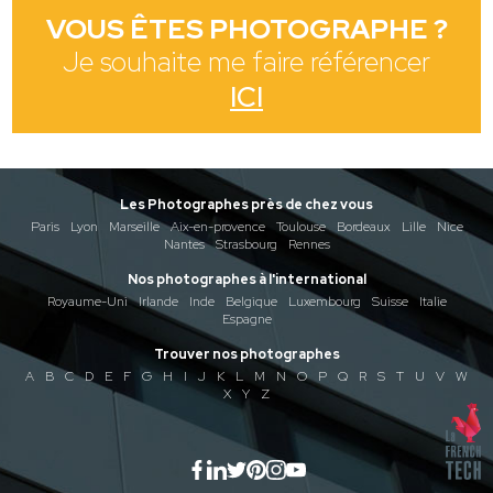
VOUS ÊTES PHOTOGRAPHE ?
Je souhaite me faire référencer
ICI
Les Photographes près de chez vous
Paris
Lyon
Marseille
Aix-en-provence
Toulouse
Bordeaux
Lille
Nice
Nantes
Strasbourg
Rennes
Nos photographes à l'international
Royaume-Uni
Irlande
Inde
Belgique
Luxembourg
Suisse
Italie
Espagne
Trouver nos photographes
A
B
C
D
E
F
G
H
I
J
K
L
M
N
O
P
Q
R
S
T
U
V
W
X
Y
Z