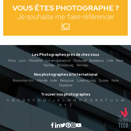
VOUS ÊTES PHOTOGRAPHE ?
Je souhaite me faire référencer
ICI
Les Photographes près de chez vous
Paris
Lyon
Marseille
Aix-en-provence
Toulouse
Bordeaux
Lille
Nice
Nantes
Strasbourg
Rennes
Nos photographes à l'international
Royaume-Uni
Irlande
Inde
Belgique
Luxembourg
Suisse
Italie
Espagne
Trouver nos photographes
A
B
C
D
E
F
G
H
I
J
K
L
M
N
O
P
Q
R
S
T
U
V
W
X
Y
Z