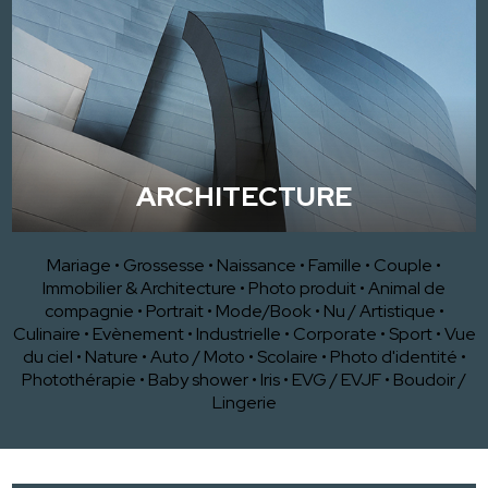
ARCHITECTURE
Mariage
•
Grossesse
•
Naissance
•
Famille
•
Couple
•
Immobilier & Architecture
•
Photo produit
•
Animal de
compagnie
•
Portrait
•
Mode/Book
•
Nu / Artistique
•
Culinaire
•
Evènement
•
Industrielle
•
Corporate
•
Sport
•
Vue
du ciel
•
Nature
•
Auto / Moto
•
Scolaire
•
Photo d'identité
•
Photothérapie
•
Baby shower
•
Iris
•
EVG / EVJF
•
Boudoir /
Lingerie